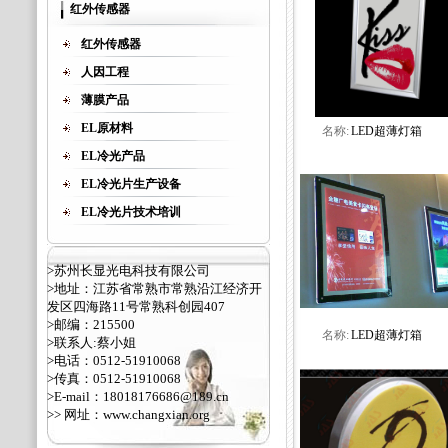
红外传感器
红外传感器
人因工程
薄膜产品
EL原材料
名称:
LED超薄灯箱
EL冷光产品
EL冷光片生产设备
EL冷光片技术培训
>苏州长显光电科技有限公司
>地址：江苏省常熟市常熟沿江经济开
发区四海路11号常熟科创园407
>邮编：215500
名称:
LED超薄灯箱
>联系人:蔡小姐
>电话：0512-51910068
>传真：0512-51910068
>E-mail：18018176686@189.cn
>> 网址：
www.changxian.org